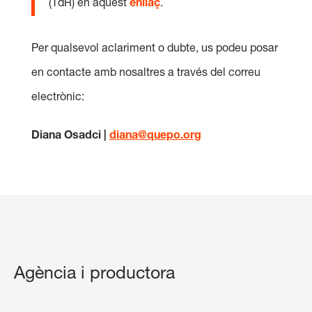
(TdR) en aquest
enllaç
.
Per qualsevol aclariment o dubte, us podeu posar
en contacte amb nosaltres a través del correu
electrònic:
Diana Osadci |
diana@quepo.org
Agència i productora