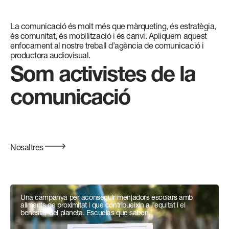
La comunicació és molt més que màrqueting, és estratègia,
és comunitat, és mobilització i és canvi. Apliquem aquest
enfocament al nostre treball d’agència de comunicació i
productora audiovisual.
Som activistes de la
comunicació
Nosaltres
Una campanya per aconseguir menjadors escolars amb
aliments de proximitat i que contribueixin a l’equitat i el
benestar del planeta. Escuelas que saben.